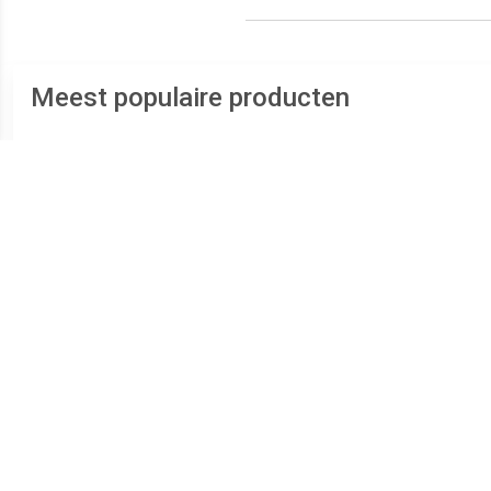
Meest populaire producten
€ 25.00
€ 40.00
Jumpsui 71362_P167765
Kid's In The Mountain Tank
Jump
Romper - Jumpsuit, grijs