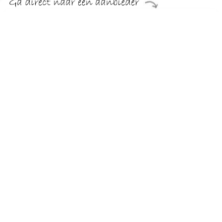
€ 56.99
Verzenden: € 3.99
4 werkdagen
Jumpsui Morgan PDOUCE Blauw Verkrijgbaar in damesmaat.
DE 34,DE 36,DE 38,DE 40.
TERUG