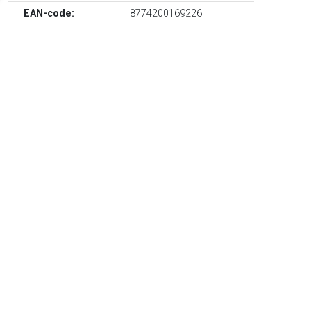
EAN-code:
8774200169226
€ 597.00
Verzenden: € 12.00
Voorradig.
Fuchsia, gebreid materiaal, verfraaid met bergkristallen, high
waist en lengte tot onder de knie.
TERUG