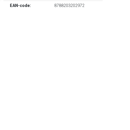
EAN-code:
8788203202972
Blauw, groen, gebreid materiaal, flanel ruiten patroon,
logoband detail, elastische tailleband, geribbelde tailleband,
rechte zoom en lengte tot boven de knie.
TERUG
Algemeen
Koopadvies, FAQ over?
Privacy Policy