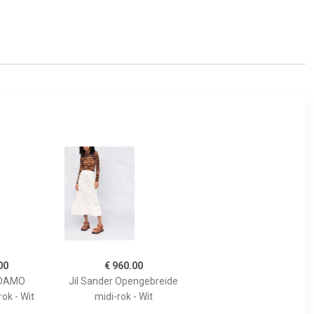
00
€ 960.00
DAMO
Jil Sander Opengebreide
ok - Wit
midi-rok - Wit