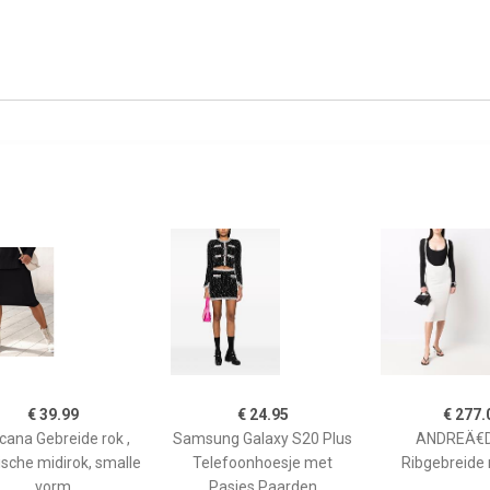
€ 39.99
€ 24.95
€ 277.
cana Gebreide rok ,
Samsung Galaxy S20 Plus
ANDREÄ€
ische midirok, smalle
Telefoonhoesje met
Ribgebreide r
vorm
Pasjes Paarden