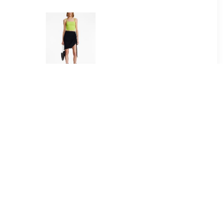
00
€ 440.00
humacher
Dion Lee Ribgebreide mini-
aid met
rok - Zwart
- Zwart