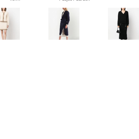
€ 541.00
€ 2000.00
€ 403.
Burch High waist rok -
Prada Kasjmier-wollen rok
Dorothee Sc
Beige
met split - Blauw
Rok verfra
pailletten 