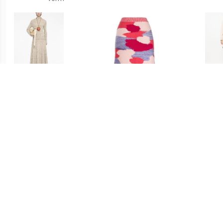
€ 1280.00
€ 138.00
Jil Sander Ribgebreide rok
Onefifteen x Beyond The
Tory 
- Beige
Radar gebreide mini-rok -
Roze