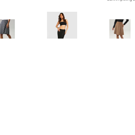
€ 39.99
€ 17.00
€ 39.
niston SELECTED
Jersey Low Rise Maxi Rok
Aniston SE
yrok met gestreepte
Met Textuur, Black
Jerseyrok met
stippen