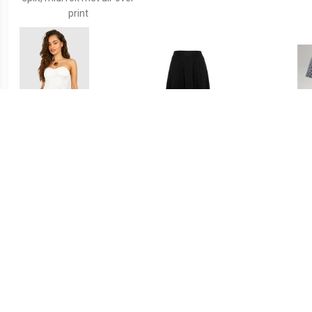
print
€ 6.00
€ 39.99
Jersey Cut Out Mini Rokje
Aniston SELECTED
A
Met Textuur, Stone
Jerseyrok met structuur
Jerse