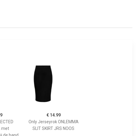
99
€ 14.99
LECTED
Only Jerseyrok ONLEMMA
k met
SLIT SKIRT JRS NOOS
ij de band