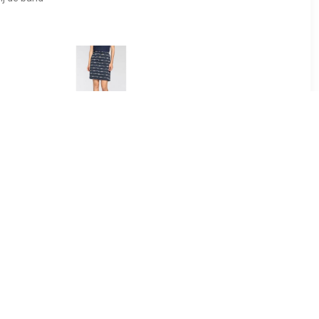
99
€ 11.24
LECTED
DELMAO Jerseyrok met
 structuur
maritiem bedrukte
patroon