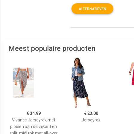
ALTERNATIEVEN
Meest populaire producten
€ 34.99
€ 23.00
Vivance Jerseyrok met
Jerseyrok
plooien aan de zijkant en
split, midi rok met all-over