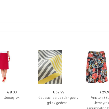
€ 8.00
€ 69.95
€ 29.
Jerseyrok
Gedessineerde rok - geel /
Aniston SE
grijs / gedess. -
Jerseyro
aanrimpeling b