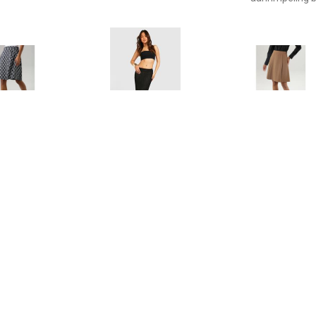
€ 39.99
€ 17.00
€ 39.
niston SELECTED
Jersey Low Rise Maxi Rok
Aniston SE
yrok met gestreepte
Met Textuur, Black
Jerseyrok met
stippen