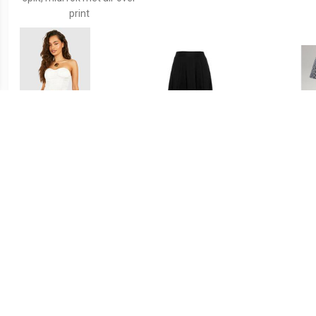
print
€ 6.00
€ 39.99
Jersey Cut Out Mini Rokje
Aniston SELECTED
A
Met Textuur, Stone
Jerseyrok met structuur
Jerse