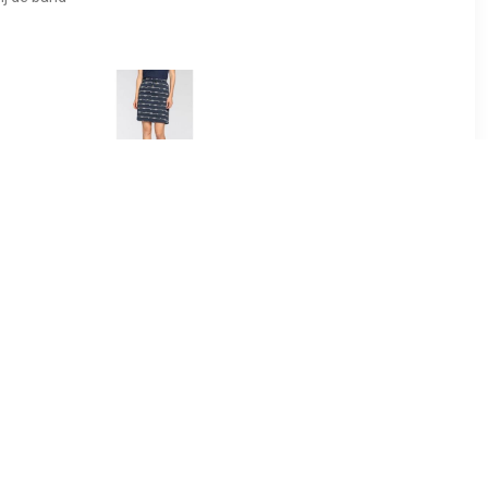
99
€ 11.24
LECTED
DELMAO Jerseyrok met
 structuur
maritiem bedrukte
patroon