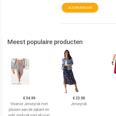
ALTERNATIEVEN
Meest populaire producten
€ 34.99
€ 23.00
Vivance Jerseyrok met
Jerseyrok
plooien aan de zijkant en
split, midi rok met all-over