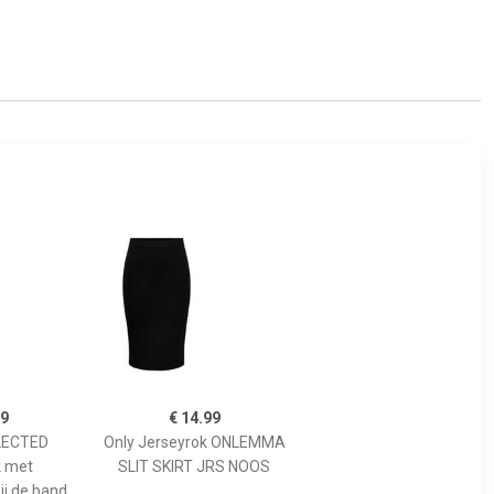
99
€ 14.99
LECTED
Only Jerseyrok ONLEMMA
k met
SLIT SKIRT JRS NOOS
ij de band