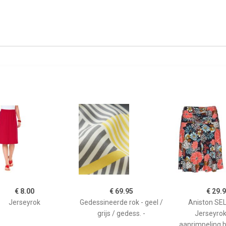
€ 8.00
€ 69.95
€ 29.
Jerseyrok
Gedessineerde rok - geel /
Aniston SE
grijs / gedess. -
Jerseyro
aanrimpeling b