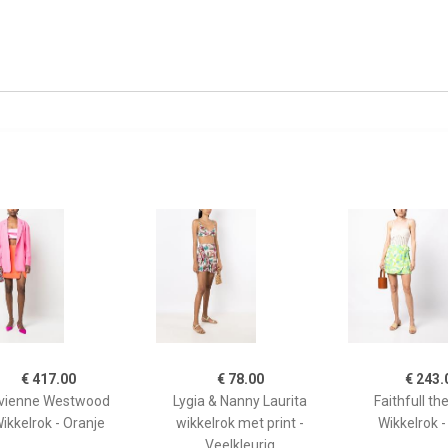
€ 417.00
€ 78.00
€ 243.
ivienne Westwood
Lygia & Nanny Laurita
Faithfull th
ikkelrok - Oranje
wikkelrok met print -
Wikkelrok 
Veelkleurig