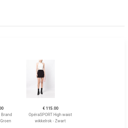
00
€ 115.00
e Brand
OpéraSPORT High waist
- Groen
wikkelrok - Zwart