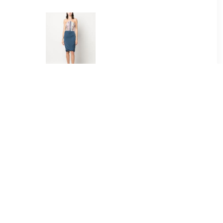
.00
€ 250.00
kkelrok -
Missoni Pre-Owned 2000s
e
knielange wikkelrok -
Blauw