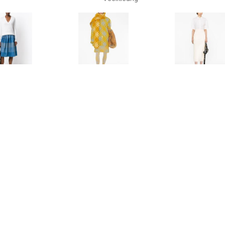
€ 245.00
€ 1309.00
€ 1034
y Miyake Pre-Owned
Burberry Geruite kilt - Grijs
Jil Sander Wi
ite wikkelrok - Blauw
Beig