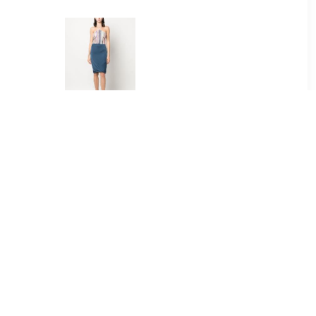
.00
€ 250.00
kkelrok -
Missoni Pre-Owned 2000s
e
knielange wikkelrok -
Blauw