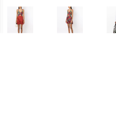
€ 53.00
€ 86.00
Lygia & Nanny Laurita
Lygia & Nanny Laurita
Isse
wikkelrok met ruches -
wikkelrok met print - Rood
Geru
Rood