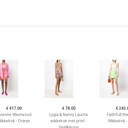
€ 417.00
€ 78.00
€ 243.
ivienne Westwood
Lygia & Nanny Laurita
Faithfull th
ikkelrok - Oranje
wikkelrok met print -
Wikkelrok 
Veelkleurig