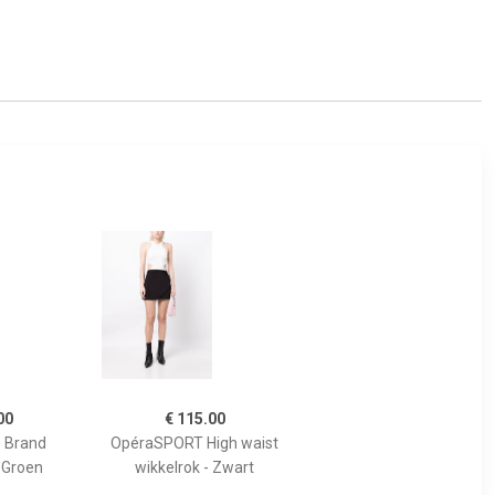
00
€ 115.00
e Brand
OpéraSPORT High waist
- Groen
wikkelrok - Zwart