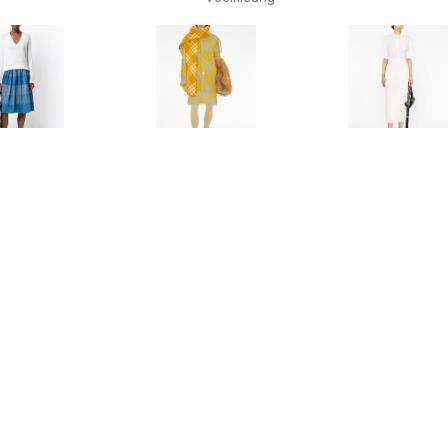
€ 245.00
€ 1309.00
€ 1034
y Miyake Pre-Owned
Burberry Geruite kilt - Grijs
Jil Sander Wi
ite wikkelrok - Blauw
Beig