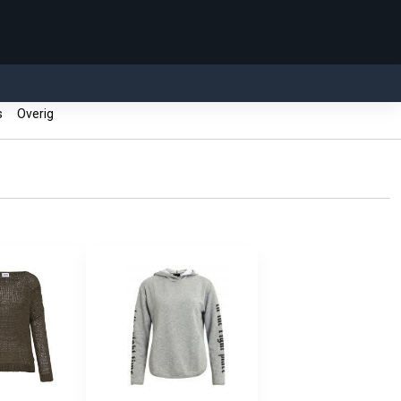
ls
Overig