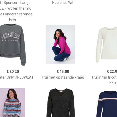
 - Spencer - Lange
Noblesse Wit
w - Wollen thermo
s ondershirt ronde
hals
€ 20.20
€ 15.00
€ 22.
ter Only ONLSWEAT
Trui met opstaande kraag
Trui in fijn tric
hals