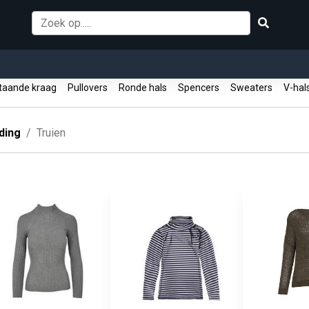
aande kraag
Pullovers
Ronde hals
Spencers
Sweaters
V-ha
ding
Truien