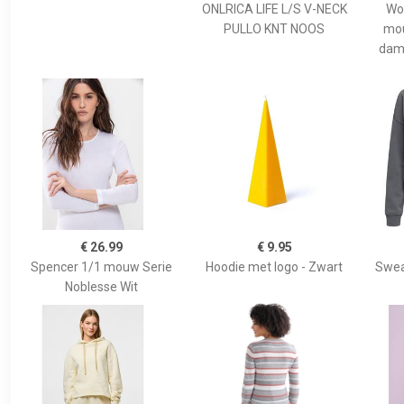
ONLRICA LIFE L/S V-NECK
Wol
PULLO KNT NOOS
mou
dame
€ 26.99
€ 9.95
Spencer 1/1 mouw Serie
Hoodie met logo - Zwart
Swea
Noblesse Wit