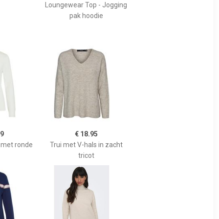
Loungewear Top - Jogging
pak hoodie
99
€ 18.95
ot met ronde
Trui met V-hals in zacht
tricot