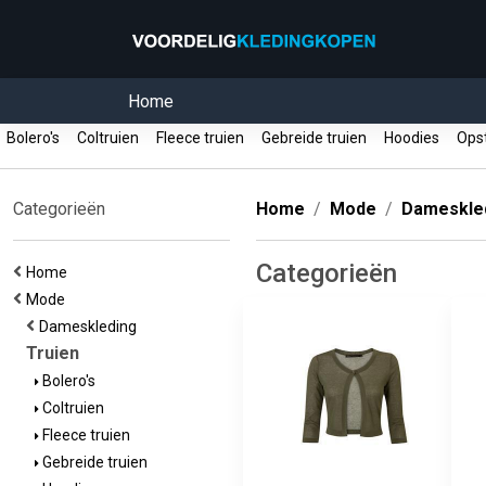
Home
Bolero's
Coltruien
Fleece truien
Gebreide truien
Hoodies
Opst
Categorieën
Home
Mode
Dameskle
Categorieën
Home
Mode
Dameskleding
Truien
Bolero's
Coltruien
Fleece truien
Gebreide truien