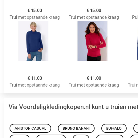
€ 15.00
€ 15.00
Trui met opstaande kraag
Trui met opstaande kraag
Pul
€ 11.00
€ 11.00
Trui met opstaande kraag
Trui met opstaande kraag
Trui
Via Voordeligkledingkopen.nl kunt u truien m
ANISTON CASUAL
BRUNO BANANI
BUFFALO