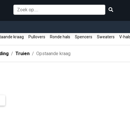
aande kraag
Pullovers
Ronde hals
Spencers
Sweaters
V-ha
ding
Truien
Opstaande kraag