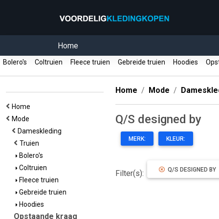
Home
Bolero's
Coltruien
Fleece truien
Gebreide truien
Hoodies
Opst
Home
Mode
Dameskle
Home
Q/S designed by
Mode
Dameskleding
MERK:
KLEUR:
Truien
Bolero's
Coltruien
Q/S DESIGNED BY
Filter(s):
Fleece truien
Gebreide truien
Hoodies
Opstaande kraag