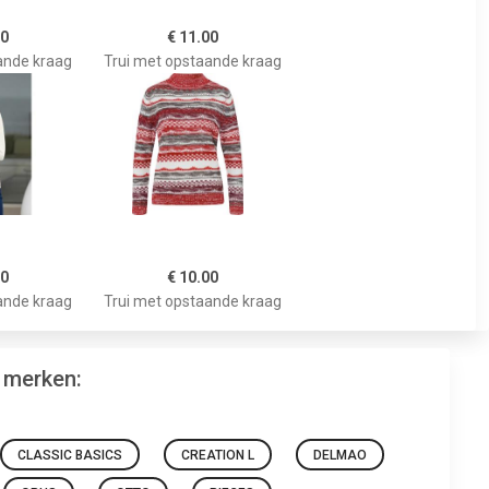
00
€ 11.00
ande kraag
Trui met opstaande kraag
00
€ 10.00
ande kraag
Trui met opstaande kraag
 merken:
CLASSIC BASICS
CREATION L
DELMAO