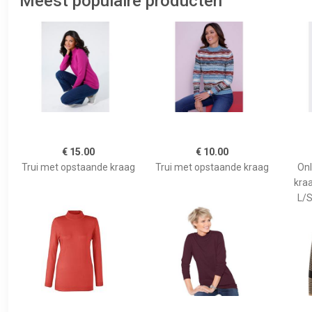
Meest populaire producten
€ 15.00
€ 10.00
Trui met opstaande kraag
Trui met opstaande kraag
Onl
kra
L/