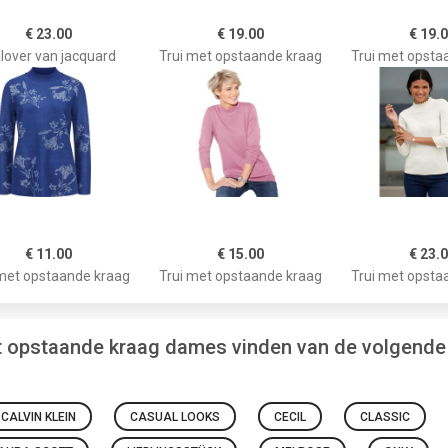
€ 23.00
€ 19.00
€ 19.
lover van jacquard
Trui met opstaande kraag
Trui met opsta
€ 11.00
€ 15.00
€ 23.
 met opstaande kraag
Trui met opstaande kraag
Trui met opsta
et opstaande kraag dames vinden van de volgende
CALVIN KLEIN
CASUAL LOOKS
CECIL
CLASSIC