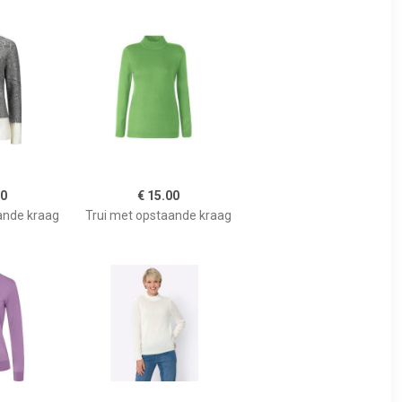
00
€ 15.00
ande kraag
Trui met opstaande kraag