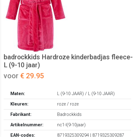
badrockkids Hardroze kinderbadjas fleece-
L (9-10 jaar)
voor
€ 29.95
Maten:
L (9-10 JAAR) / L (9-10 JAAR)
Kleuren:
roze / roze
Fabrikant:
Badrockkids
Artikelnummer:
nc1-l(9-10jaar)
EAN-codes:
8719325309294 | 8719325309287