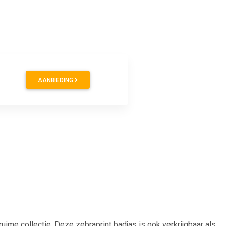
AANBIEDING
ruime collectie. Deze zebraprint badjas is ook verkrijgbaar als