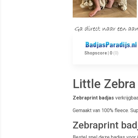
Shopscore | 0
(0)
Little Zebr
Zebraprint badjas
verkrijgba
Gemaakt van 100% fleece. Super
Zebraprint bad
Bestel snel deze badjas voor j