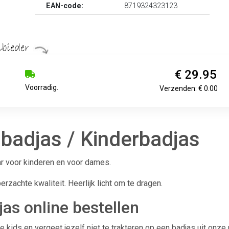
EAN-code:
8719324323123
€ 29.95
Voorradig.
Verzenden: € 0.00
a badjas / Kinderbadjas
ar voor kinderen en voor dames.
zachte kwaliteit. Heerlijk licht om te dragen.
jas online bestellen
e kids en vergeet jezelf niet te trakteren op een badjas uit onze 