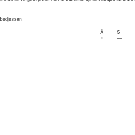
 badjassen:
Â
S
Â
75
Â
Â 38
Â
45
badjas maten
.