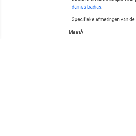
dames badjas
.
Specifieke afmetingen van de
MaatÂ
Lengte (cm)
Schouderbreedte (cm)
Mouwlengte (cm)
Voor meer uitleg m.b.t.
kinder
Meest populaire producten