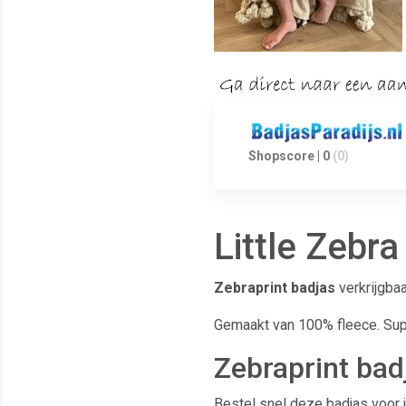
Shopscore | 0
(0)
Little Zebr
Zebraprint badjas
verkrijgba
Gemaakt van 100% fleece. Super
Zebraprint bad
Bestel snel deze badjas voor j