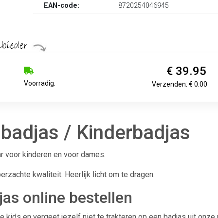
EAN-code:
8720254046945
€ 39.95
Voorradig.
Verzenden: € 0.00
a badjas / Kinderbadjas
ar voor kinderen en voor dames.
zachte kwaliteit. Heerlijk licht om te dragen.
jas online bestellen
e kids en vergeet jezelf niet te trakteren op een badjas uit onze 