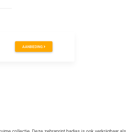
AANBIEDING
ruime collectie. Deze zebraprint badjas is ook verkrijgbaar als