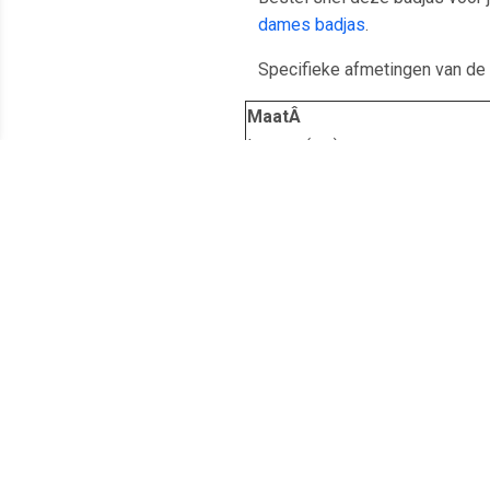
dames badjas
.
Specifieke afmetingen van de
MaatÂ
Lengte (cm)
Schouderbreedte (cm)
Mouwlengte (cm)
Voor meer uitleg m.b.t.
kinder
Meest populaire producten