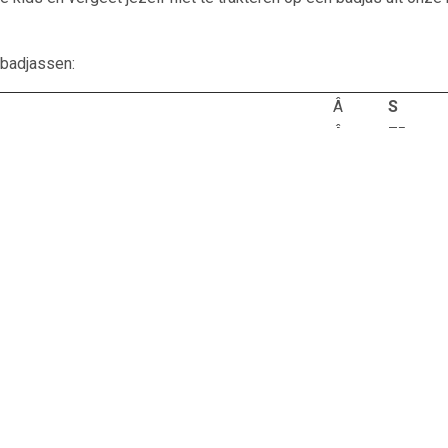
 badjassen:
Â
S
Â
75
Â
Â 38
Â
45
badjas maten
.