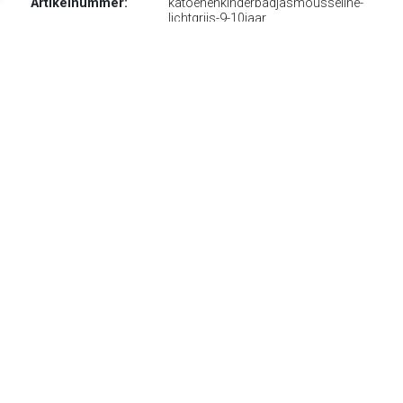
Artikelnummer:
katoenenkinderbadjasmousseline-
lichtgrijs-9-10jaar
EAN-code:
8719325692280
€ 29.50
Verzenden: € 0.00
Voorradig.
Deze beeldschone kinderbadjas met capuchon zijn van het
trendy label 'Relax Company'. Mousseline is een zachte
katoensoort met een multifunctionele functie. Omdat het
huidje van een kind delicater is dan een volwassen huid