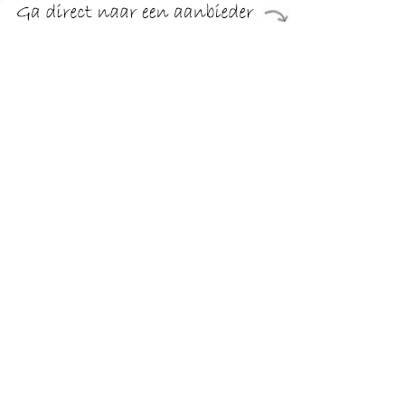
€ 25.00
Verzenden: € 0.00
Voorradig.
..
TERUG