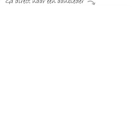
€ 19.90
Verzenden: € 0.00
Voorradig.
De meeste kids zijn vroege vogels. Helaas......:-)
Kinderbadjas met knopen
Kleed je kids in deze warme badjas en kruip zelf nog even
onder de wol. De kids kunnen zich vrij bewegen en u weet
zeker dat ze het niet koud hebben.
Deze meiden
badjassen van Woody
zijn leverbaar in 5
maten en in 2 verschillende kleuren. De badjas sluit d.mv.