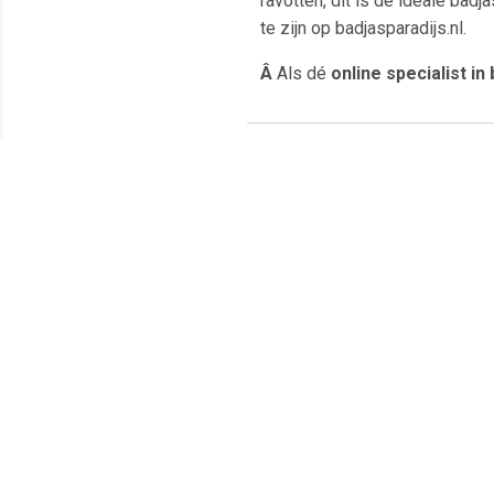
ravotten, dit is dé ideale badj
te zijn op badjasparadijs.nl.
Â
Als dé
online specialist i
Meest populaire producten
€ 22.95
€ 22.95
Kinderbadjas in diversen
Kinderbadjas in diversen
Kind
kleuren - Kobaltblauw 0-12
kleuren-limegroen-0-12
kleu