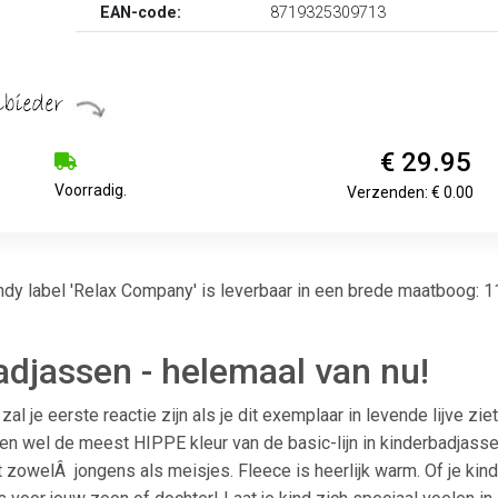
EAN-code:
8719325309713
€ 29.95
Voorradig.
Verzenden: € 0.00
ndy label 'Relax Company' is leverbaar in een brede maatboog: 
djassen - helemaal van nu!
al je eerste reactie zijn als je dit exemplaar in levende lijve zie
en wel de meest HIPPE kleur van de basic-lijn in kinderbadjassen
at zowelÂ jongens als meisjes. Fleece is heerlijk warm. Of je kind 