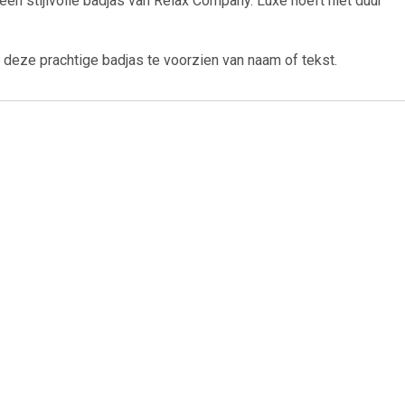
n een stijlvolle badjas van Relax Company. Luxe hoeft niet duur
 deze prachtige badjas te voorzien van naam of tekst.
50
€ 24.50
derbadjas
Katoenen kinderbadjas
apuchon - 6
mousseline - capuchon - 6