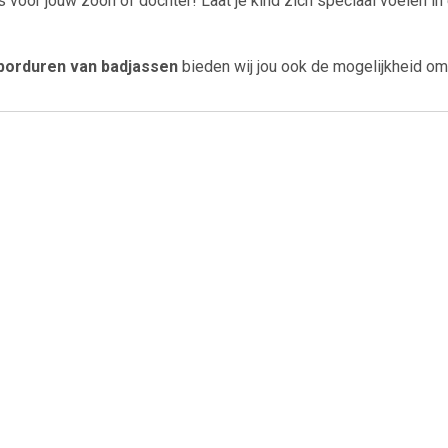
as voor jouw zoon of dochter! Laat je kind zich speciaal voelen i
n borduren van badjassen
bieden wij jou ook de mogelijkheid om
€ 22.95
€ 22.95
€ 24.
erbadjas in diversen
Kinderbadjas borduren
Katoenen kin
ren -aquablauw 0-12
GLOW in the dark-0-12
mousseline - c