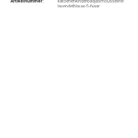
Artikelnummer:
katoenenkinderbadjasmousseline-
lavendelblauw-5-6jaar
EAN-code:
8719325692440
€ 29.50
Verzenden: € 0.00
Voorradig.
Deze beeldschone kinderbadjas met capuchon zijn van het
trendy label 'Relax Company'. Mousseline is een zachte
katoensoort met een multifunctionele functie. Omdat het
huidje van een kind delicater is dan een volwassen huid