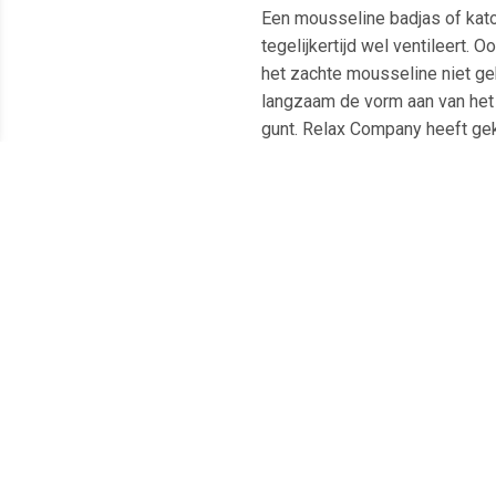
Een mousseline badjas of kato
tegelijkertijd wel ventileert. 
het zachte mousseline niet ge
langzaam de vorm aan van het li
gunt. Relax Company heeft geko
aanwinst voor de garderobe va
En uiteraard bij
badjasparadijs.
template="category/widget/link
Meest populaire producten