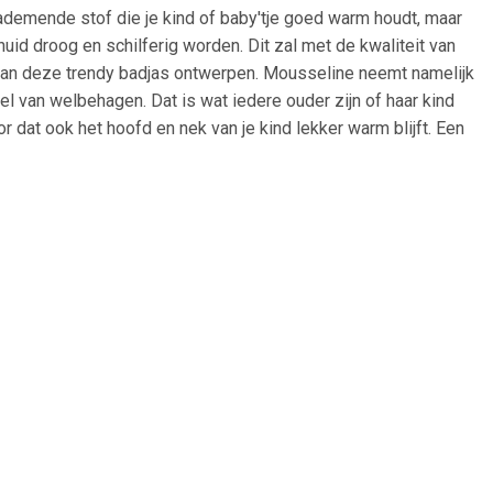
demende stof die je kind of baby'tje goed warm houdt, maar
 huid droog en schilferig worden. Dit zal met de kwaliteit van
 van deze trendy badjas ontwerpen. Mousseline neemt namelijk
oel van welbehagen. Dat is wat iedere ouder zijn of haar kind
 dat ook het hoofd en nek van je kind lekker warm blijft. Een
gory\Widget\Link" anchor_text="met naam borduring"