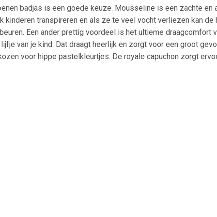
enen badjas is een goede keuze. Mousseline is een zachte en a
Ook kinderen transpireren en als ze te veel vocht verliezen kan de
beuren. Een ander prettig voordeel is het ultieme draagcomfort
jfje van je kind. Dat draagt heerlijk en zorgt voor een groot gev
zen voor hippe pastelkleurtjes. De royale capuchon zorgt ervoor
n je kroost!
nl
ook te bestellen {{widget type="Magento\Catalog\Block\Cate
/link_inline.phtml" id_path="category/10"}}.