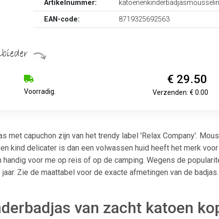
Artikelnummer:
katoenenkinderbadjasmousselin
EAN-code:
8719325692563
€ 29.50
Voorradig.
Verzenden: € 0.00
 met capuchon zijn van het trendy label 'Relax Company'. Mouss
een kind delicater is dan een volwassen huid heeft het merk voo
handig voor me op reis of op de camping. Wegens de popularitei
jaar. Zie de maattabel voor de exacte afmetingen van de badjas. Le
derbadjas van zacht katoen kope