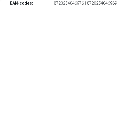
EAN-codes:
8720254046976 | 8720254046969
€ 24.95
Verzenden: € 0.00
Voorradig.
€ 24.95
Verzenden: € 0.00
Voorradig.