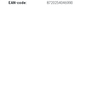
EAN-code:
8720254046990
€ 29.95
Verzenden: € 0.00
Voorradig.
Deze kinderbadjas van het trendy label 'Relax Company' is
leverbaar in een brede maatboog: 110/116 (S) - 122/128
(M) - 134/140 (L) - 152/158 (XL) & 164/176 (XXL)
Enkel online verkrijgbaar: De
badjassen collectie van Relax