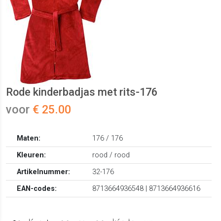
Rode kinderbadjas met rits-176
voor
€ 25.00
Maten:
176 / 176
Kleuren:
rood / rood
Artikelnummer:
32-176
EAN-codes:
8713664936548 | 8713664936616