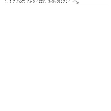
€ 25.00
Verzenden: € 0.00
Voorradig.
Kinderbadjas met rits
Erg blij zijn we dat we deze
kinderbadjas
met rits
mogen
toevoegen aan ons ruime badjassen assortiment.
Wij haddden uiteraard al dames badjassen met rits, maar dus
nu ook voor meisjes.
Deze kinderbadjas met rits is leverbaar als roze en als
{{widget