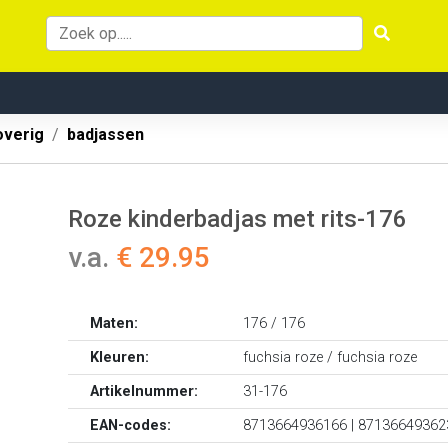
overig
badjassen
Roze kinderbadjas met rits-176
v.a.
€ 29.95
Maten:
176 / 176
Kleuren:
fuchsia roze / fuchsia roze
Artikelnummer:
31-176
EAN-codes:
8713664936166 | 87136649362