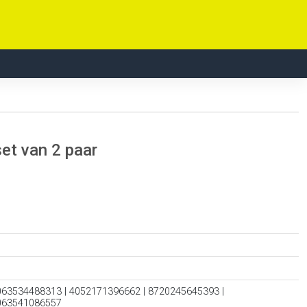
set van 2 paar
063534488313 | 4052171396662 | 8720245645393 |
4063541086557