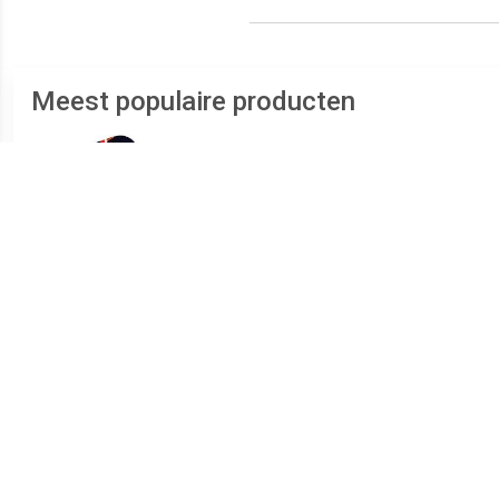
Meest populaire producten
€ 5.50
€ 5.95
Happy Socks Ice Cream
Socks Suitable Sokken 6
Sok
Sokken - Donker
Paar Bio Donkerblauw
S
Blauw/Multi