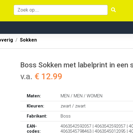
overig
Sokken
Boss Sokken met labelprint in een 
v.a.
€ 12.99
Maten:
MEN / MEN / WOMEN
Kleuren:
zwart / zwart
Fabrikant:
Boss
EAN-
4063542592057 | 4063542592057 | 4
codes:
4063545798463 | 4063545012095 | 