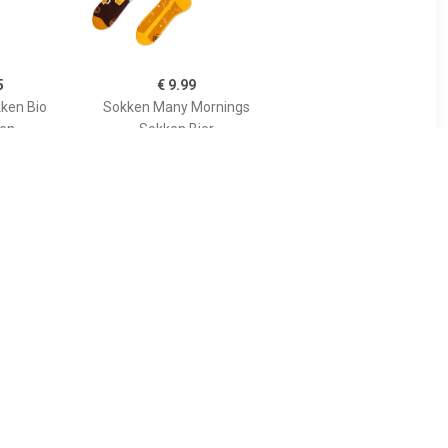
5
€ 9.99
kken Bio
Sokken Many Mornings
oen
Sokken Bier
5
€ 9.99
s Sokken
FALKE 2-paar Happy
Kinder sneakersokken -
Katoenen enkelsokken