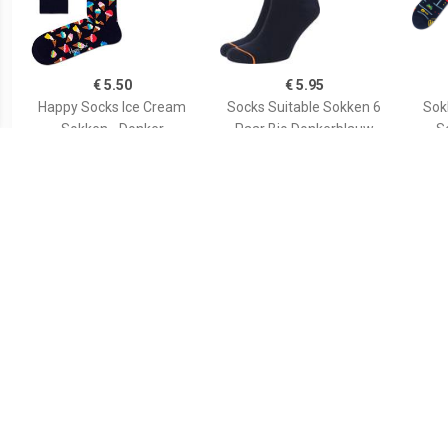
€ 5.50
€ 5.95
Happy Socks Ice Cream
Socks Suitable Sokken 6
Sok
Sokken - Donker
Paar Bio Donkerblauw
S
Blauw/Multi
€ 5.95
€ 9.99
Socks Suitable Sokken 6
Many Mornings Sokken
Man
Paar Bio Zwart
Badeend