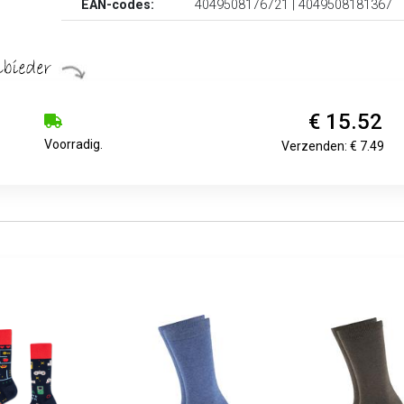
EAN-codes:
4049508176721 | 4049508181367
€ 15.52
Voorradig.
Verzenden: € 7.49