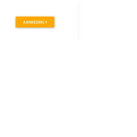
AANBIEDING
en gemixt met polyamide voor een comfortabele fit en
ijks gebruik.