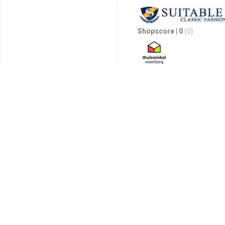
Shopscore | 0
(0)
Twee paar sokken van Burlingt
beschikbaar in een klassiek k
Stofsamenstelling: 80% katoe
Model: Heren sok
Unikleuren
2 paar sokken in een voordee