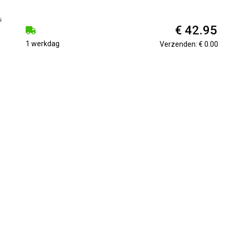
€ 42.95
1 werkdag
Verzenden: € 0.00
on in een effen kleur. De sokken zijn gemaakt van gekamd kato
leurenassortiment. Deze Every Day sokken zijn perfect voor dagel
n, 19% polyamide, 1% elastaan
l-pack