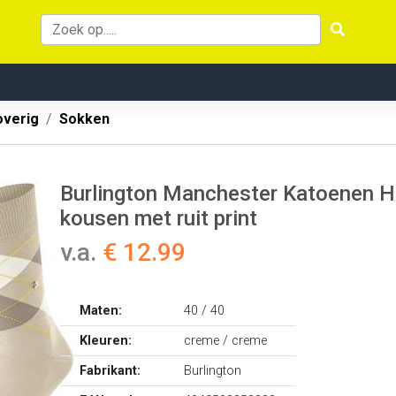
overig
Sokken
Burlington Manchester Katoenen He
kousen met ruit print
v.a.
€ 12.99
Maten:
40 / 40
Kleuren:
creme / creme
Fabrikant:
Burlington