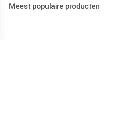
Meest populaire producten
€ 5.50
€ 5.95
Happy Socks Ice Cream
Socks Suitable Sokken 6
Sok
Sokken - Donker
Paar Bio Donkerblauw
S
Blauw/Multi