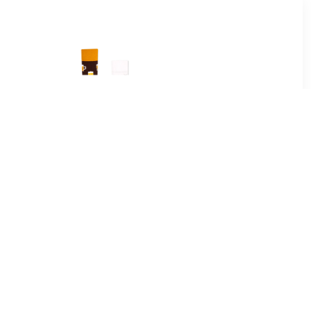
5
€ 9.99
kken Bio
Sokken Many Mornings
oen
Sokken Bier