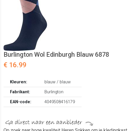
Burlington Wol Edinburgh Blauw 6878
€ 16.99
Kleuren:
blauw / blauw
Fabrikant:
Burlington
EAN-code:
4049508416179
Op zoek naar hoge kwaliteit Heren Sokken om je kledingkast