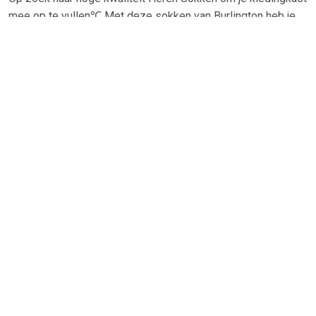
mee op te vullen℃ Met deze sokken van Burlington heb je
altijd een goed sokken in huis. De Burlington Wol Edinburgh
Blauw 6878 is heel geschikt!Burlington Wol Edinburgh Blauw
6878 in de kleur Antraciet en Grijs is gemaakt van Nylon en
Wol met een Ruit dessin
TERUG
Algemeen
Koopadvies, FAQ over?
Privacy Policy
Cookies
Disclaimer