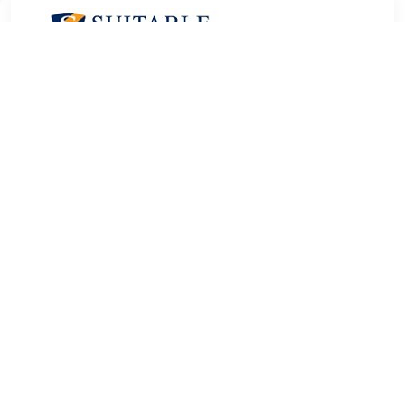
€ 18.95
Verzenden: € 0.00
1 werkdag
Op zoek naar hoge kwaliteit Heren Sokken om je kledingkast
mee op te vullen℃ Met deze sokken van Burlington heb je
altijd een goed sokken in huis. De Burlington Wol Edinburgh
Camel 5042 is heel geschikt!Burlington Wol Edinburgh
Camel 5042 in de kleur Paars is gemaakt van Nylon en Wol
met een Ruit dessin
TERUG