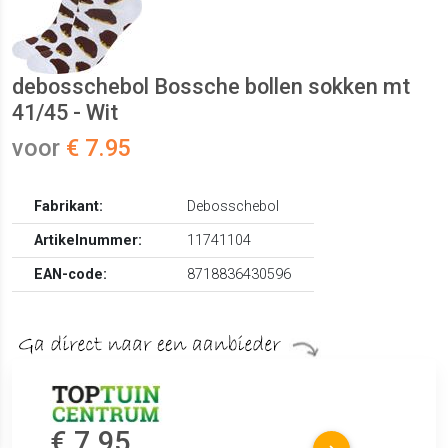
debosschebol Bossche bollen sokken mt
41/45 - Wit
voor
€ 7.95
Fabrikant:
Debosschebol
Artikelnummer:
11741104
EAN-code:
8718836430596
€ 7.95