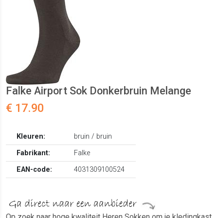
Falke Airport Sok Donkerbruin Melange
€ 17.90
Kleuren:
bruin / bruin
Fabrikant:
Falke
EAN-code:
4031309100524
Op zoek naar hoge kwaliteit Heren Sokken om je kledingkast