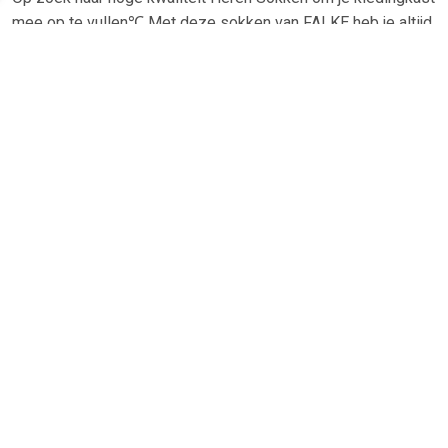
mee op te vullen℃ Met deze sokken van FALKE heb je altijd
een goed sokken in huis. De Falke Airport Sok Donkerbruin
Melange is heel geschikt!Falke Airport Sok Donkerbruin
Melange in de kleur Beige is gemaakt van Nylon, Wol mix,
Wol, Katoen en Stretch met een Melange en Effen dessin
TERUG
Algemeen
Koopadvies, FAQ over?
Privacy Policy
Cookies
Disclaimer