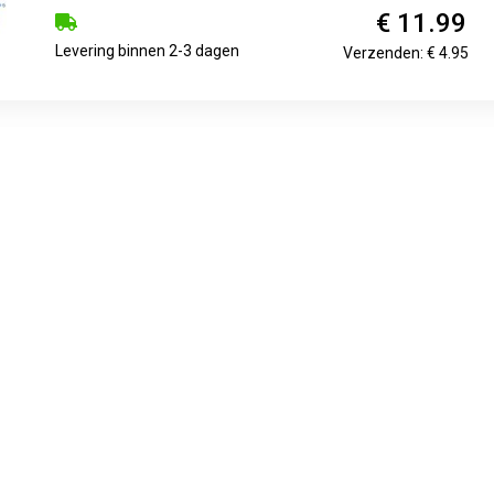
€ 11.99
Levering binnen 2-3 dagen
Verzenden: € 4.95
€ 11.99
1d
Verzenden: € 3.95
€ 12.00
1-2 dagen
Verzenden: € 6.95
€ 12.00