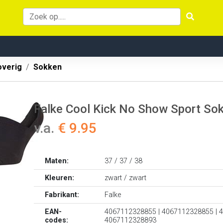
overig
Sokken
Falke Cool Kick No Show Sport So
v.a.
€ 9.95
Maten:
37 / 37 / 38
Kleuren:
zwart / zwart
Fabrikant:
Falke
EAN-
4067112328855 | 4067112328855 | 
codes:
4067112328893