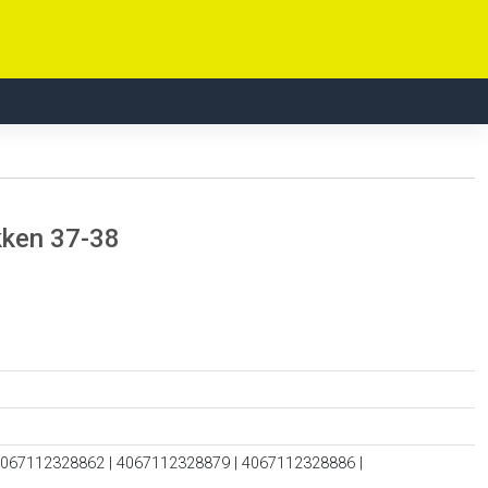
kken 37-38
4067112328862 | 4067112328879 | 4067112328886 |