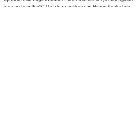
mee op te vullen℃ Met deze sokken van Happy Socks heb
je altijd een goed sokken in huis. De Happy Socks Sokken 2-
Pack Winter Sports is heel geschikt!Happy Socks Sokken 2-
Pack Winter Sports in de kleur Multicolour, Donkerblauw,
Blauw en Rood is gemaakt van Nylon, Stretch en Katoen met
een Print dessin
TERUG
Algemeen
Koopadvies, FAQ over?
Privacy Policy
Cookies