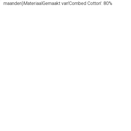
maanden)MateriaalGemaakt van'Combed Cotton'. 80%
Katoen, 17% polyamide, 3% elastaan.
TERUG
Algemeen
Koopadvies, FAQ over?
Privacy Policy
Cookies
Disclaimer
Zakelijk
Webwinkel aansluiten