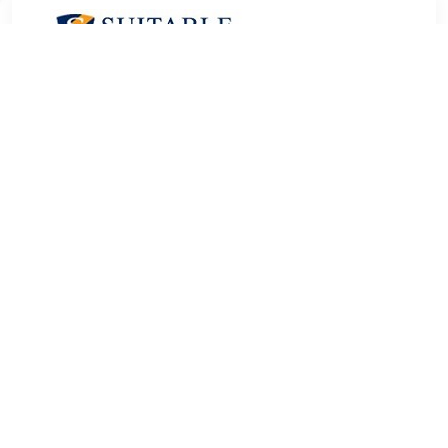
€ 11.95
Verzenden: € 0.00
1 werkdag
Op zoek naar hoge kwaliteit Heren Sokken om je kledingkast
mee op te vullen℃ Met deze sokken van Happy Socks heb
je altijd een goed sokken in huis. De Happy Socks Sokken
Pig is heel geschikt!Happy Socks Sokken Pig in de kleur
Zwart en Multicolour is gemaakt van Nylon, Stretch en
Katoen met een Print dessin
TERUG