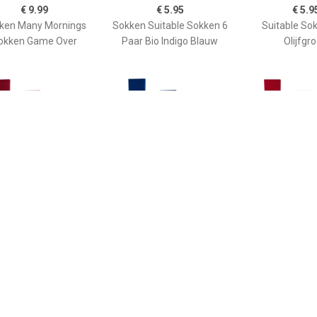
€ 9.99
€ 5.95
€ 5.9
ken Many Mornings
Sokken Suitable Sokken 6
Suitable So
okken Game Over
Paar Bio Indigo Blauw
Olijfgr
€ 9.99
€ 9.99
€ 9.9
y Mornings Sokken
Many Mornings Sokken
Many Morning
Koffiemachine
Muzieknoten
Wijn