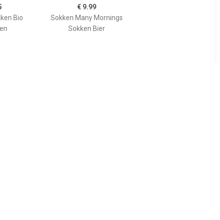
5
€ 9.99
kken Bio
Sokken Many Mornings
oen
Sokken Bier
5
€ 9.99
s Sokken
FALKE 2-paar Happy
Kinder sneakersokken -
Katoenen enkelsokken