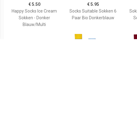
€ 5.50
€ 5.95
Happy Socks Ice Cream
Socks Suitable Sokken 6
Sok
Sokken - Donker
Paar Bio Donkerblauw
S
Blauw/Multi
€ 5.95
€ 9.99
Socks Suitable Sokken 6
Many Mornings Sokken
Man
Paar Bio Zwart
Badeend