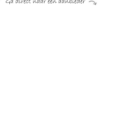
Op zoek naar hoge kwaliteit Heren Sokken om je kledingkast
mee op te vullen℃ Met deze sokken van Happy Socks heb
je altijd een goed sokken in huis. De Happy Socks Sokken
Stripe is heel geschikt!Happy Socks Sokken Stripe in de
kleur Multicolour, Beige, Rood en Groen is gemaakt van
Katoen en Stretch met een Print dessin
TERUG
Algemeen
Koopadvies, FAQ over?
Privacy Policy