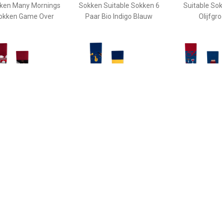
ken Many Mornings
Sokken Suitable Sokken 6
Suitable So
okken Game Over
Paar Bio Indigo Blauw
Olijfgr
€ 9.99
€ 9.99
€ 9.9
y Mornings Sokken
Many Mornings Sokken
Many Morning
Koffiemachine
Muzieknoten
Wijn