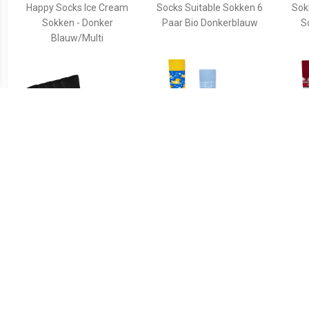
Happy Socks Ice Cream
Socks Suitable Sokken 6
Sok
Sokken - Donker
Paar Bio Donkerblauw
S
Blauw/Multi
€ 5.95
€ 9.99
Socks Suitable Sokken 6
Many Mornings Sokken
Man
Paar Bio Zwart
Badeend