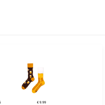
5
€ 9.99