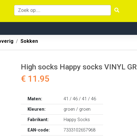
overig
Sokken
High socks Happy socks VINYL G
€ 11.95
Maten:
41 / 46 / 41 / 46
Kleuren:
groen / groen
Fabrikant:
Happy Socks
EAN-code:
7333102657968