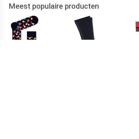
Meest populaire producten
€ 5.50
€ 5.95
Happy Socks Ice Cream
Socks Suitable Sokken 6
Sok
Sokken - Donker
Paar Bio Donkerblauw
S
Blauw/Multi