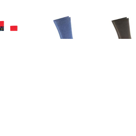
€ 9.99
€ 5.95
€ 5.9
ken Many Mornings
Sokken Suitable Sokken 6
Suitable So
okken Game Over
Paar Bio Indigo Blauw
Olijfgr