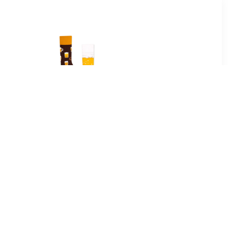
5
€ 9.99
kken Bio
Sokken Many Mornings
oen
Sokken Bier