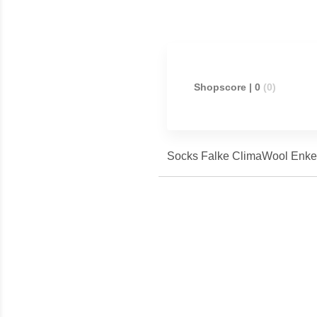
Shopscore | 0
(0)
Socks Falke ClimaWool Enkelso
Meest populaire producten