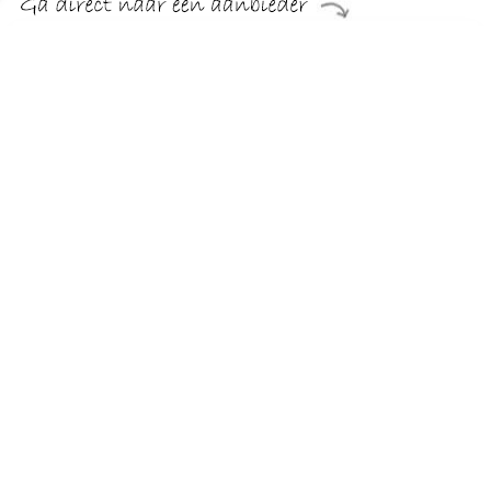
€ 14.95
Verzenden: € 0.00
1 werkdag
Socks Many Mornings Sokken Whisky Multicolour
Verkrijgbaar in herenmaat. 39 / 42.
TERUG