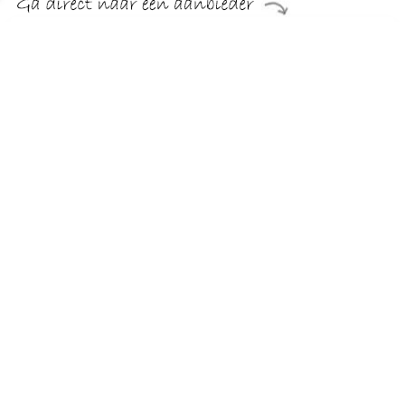
€ 14.95
Verzenden: € 0.00
1 werkdag
Sokken Many Mornings Sokken Boeken Multicolour
Verkrijgbaar in herenmaat. 39 / 42.
TERUG