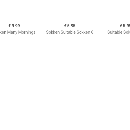
€ 9.99
€ 5.95
€ 5.9
ken Many Mornings
Sokken Suitable Sokken 6
Suitable So
okken Game Over
Paar Bio Indigo Blauw
Olijfgr
€ 9.99
€ 9.99
€ 9.9
y Mornings Sokken
Many Mornings Sokken
Many Morning
Koffiemachine
Muzieknoten
Wijn