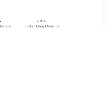
5
€ 9.99
kken Bio
Sokken Many Mornings
oen
Sokken Bier
5
€ 9.99
s Sokken
FALKE 2-paar Happy
Kinder sneakersokken -
Katoenen enkelsokken