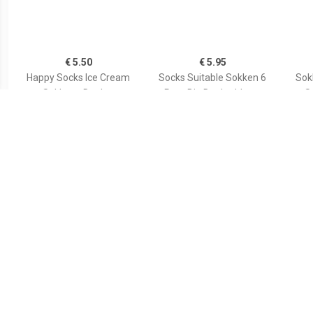
€ 5.50
€ 5.95
Happy Socks Ice Cream
Socks Suitable Sokken 6
Sok
Sokken - Donker
Paar Bio Donkerblauw
S
Blauw/Multi
€ 5.95
€ 9.99
Socks Suitable Sokken 6
Many Mornings Sokken
Man
Paar Bio Zwart
Badeend