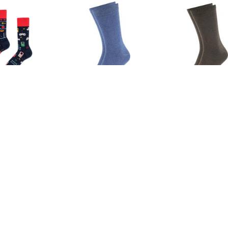
€ 9.99
€ 5.95
€ 5.9
ken Many Mornings
Sokken Suitable Sokken 6
Suitable So
okken Game Over
Paar Bio Indigo Blauw
Olijfgr