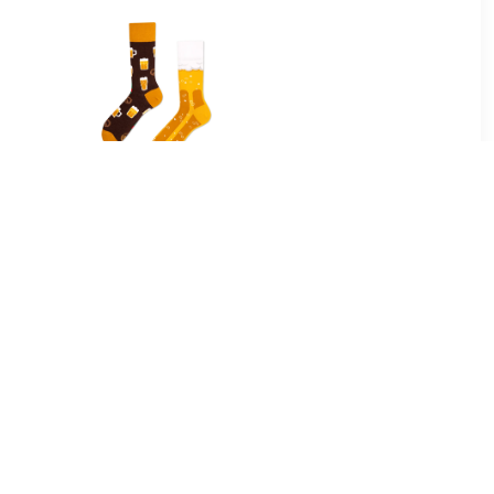
5
€ 9.99
kken Bio
Sokken Many Mornings
oen
Sokken Bier