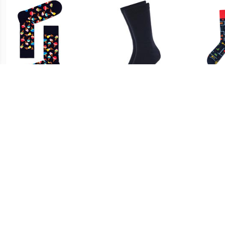
€ 5.50
€ 5.95
Happy Socks Ice Cream
Socks Suitable Sokken 6
Sok
Sokken - Donker
Paar Bio Donkerblauw
S
Blauw/Multi