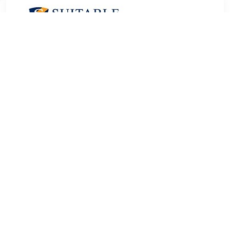
€ 5.95
Verzenden: € 0.00
1 werkdag
Op zoek naar hoge kwaliteit Heren Sokken om je kledingkast
mee op te vullen℃ Met deze sokken van Suitable heb je
altijd een goed sokken in huis. De Suitable Sokken Streep
Blauw is heel geschikt!Suitable Sokken Streep Blauw in de
kleur Rood is gemaakt van Nylon, Stretch en Biologisch
katoen met een Streep dessin
TERUG