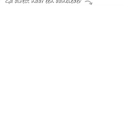
€ 9.99
Verzenden: € 3.95
1d
€ 13.95
Verzenden: € 0.00
1 werkdag