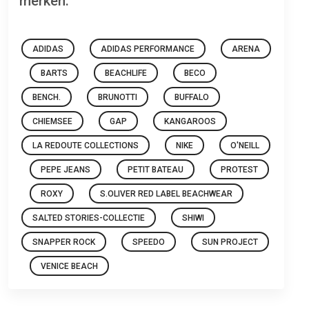
merken:
ADIDAS
ADIDAS PERFORMANCE
ARENA
BARTS
BEACHLIFE
BECO
BENCH.
BRUNOTTI
BUFFALO
CHIEMSEE
GAP
KANGAROOS
LA REDOUTE COLLECTIONS
NIKE
O'NEILL
PEPE JEANS
PETIT BATEAU
PROTEST
ROXY
S.OLIVER RED LABEL BEACHWEAR
SALTED STORIES-COLLECTIE
SHIWI
SNAPPER ROCK
SPEEDO
SUN PROJECT
VENICE BEACH