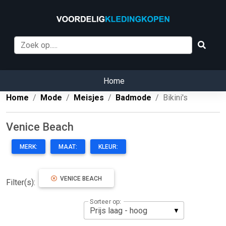
Home
Home
Mode
Meisjes
Badmode
Bikini's
Venice Beach
MERK:
MAAT:
KLEUR:
VENICE BEACH
Filter(s):
Sorteer op: