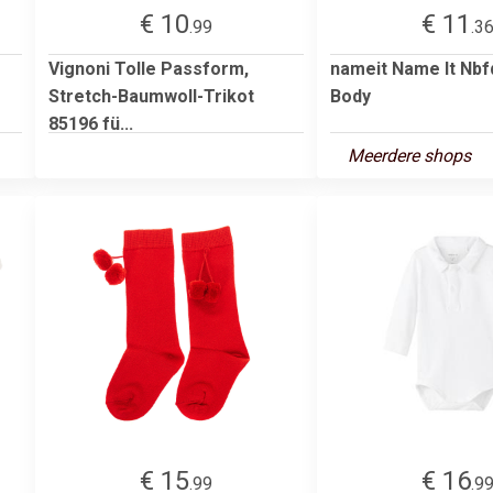
€ 10
€ 11
.99
.3
Vignoni Tolle Passform,
nameit Name It Nbf
Stretch-Baumwoll-Trikot
Body
85196 fü...
Meerdere shops
€ 15
€ 16
.99
.9