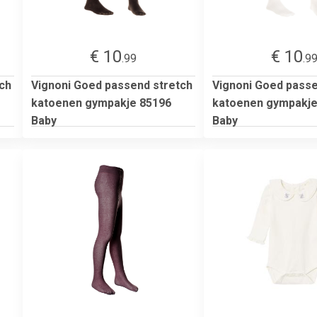
€ 10
€ 10
.99
.9
ch
Vignoni Goed passend stretch
Vignoni Goed passe
katoenen gympakje 85196
katoenen gympakje
Baby
Baby