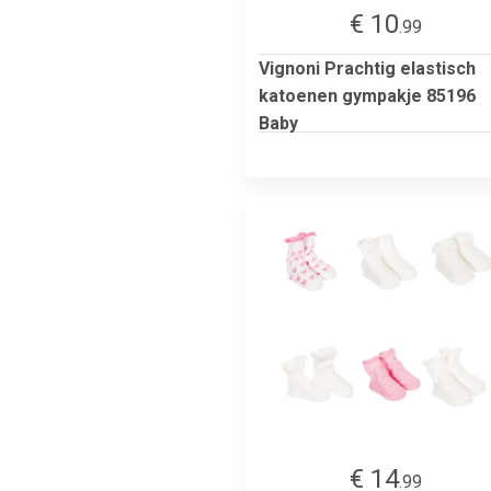
€ 10
.99
Vignoni Prachtig elastisch
katoenen gympakje 85196
Baby
€ 14
.99