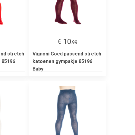
€ 10
9
.99
nd stretch
Vignoni Goed passend stretch
 85196
katoenen gympakje 85196
Baby