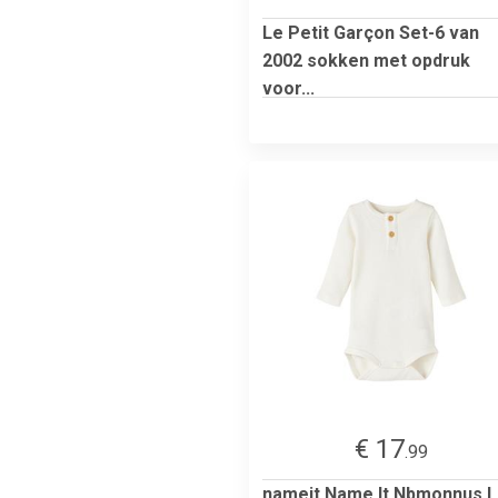
Le Petit Garçon Set-6 van
2002 sokken met opdruk
voor...
€ 17
.99
nameit Name It Nbmonnus L