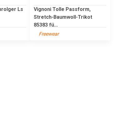
rolger Ls
Vignoni Tolle Passform,
Stretch-Baumwoll-Trikot
85383 fü...
Freewear