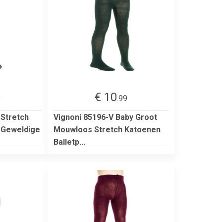
€ 10
9
.99
 Stretch
Vignoni 85196-V Baby Groot
 Geweldige
Mouwloos Stretch Katoenen
Balletp...