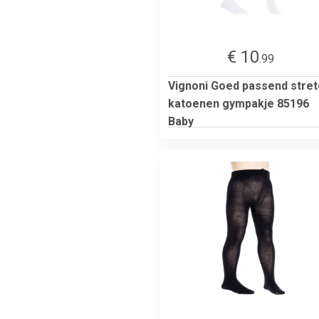
€ 10
.99
Vignoni Goed passend stret
katoenen gympakje 85196
Baby