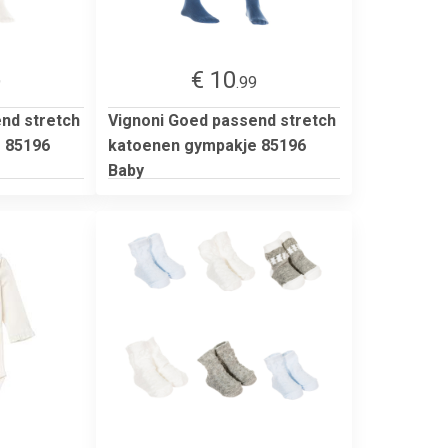
€ 10
9
.99
nd stretch
Vignoni Goed passend stretch
 85196
katoenen gympakje 85196
Baby