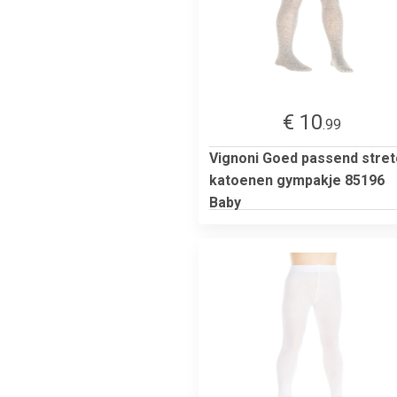
€ 10
.99
Vignoni Goed passend stret
katoenen gympakje 85196
Baby