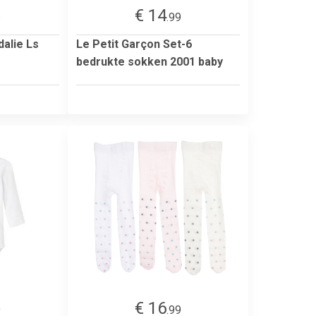
€ 14
6
.99
dalie Ls
Le Petit Garçon Set-6
bedrukte sokken 2001 baby
€ 16
9
.99