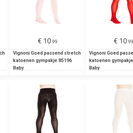
€ 10
€ 10
.99
.9
ch
Vignoni Goed passend stretch
Vignoni Goed passe
katoenen gympakje 85196
katoenen gympakje
Baby
Baby