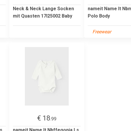
Neck & Neck Lange Socken
nameit Name It Nbm
mit Quasten 17I25002 Baby
Polo Body
Freewear
€ 18
.99
s
nameit Name It Nbffegonia Ls